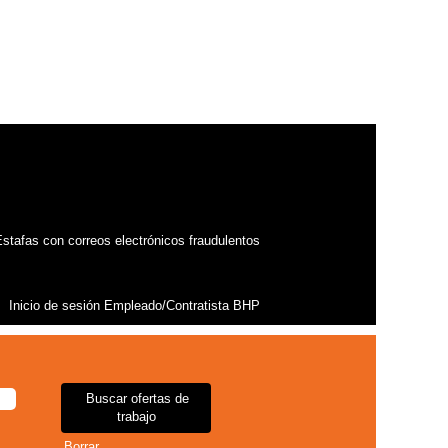
stafas con correos electrónicos fraudulentos
Inicio de sesión Empleado/Contratista BHP
Borrar