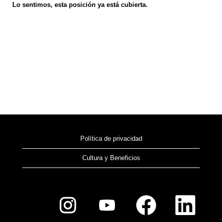
Lo sentimos, esta posición ya está cubierta.
Política de privacidad
Cultura y Beneficios
S
S
S
S
e
e
e
e
a
a
a
a
b
b
b
b
r
r
r
r