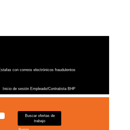
stafas con correos electrónicos fraudulentos
Inicio de sesión Empleado/Contratista BHP
Borrar